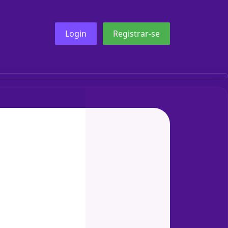
Login
Registrar-se