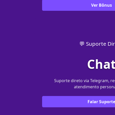
Ver Bônus
💬 Suporte Di
Cha
Suporte direto via Telegram, r
atendimento persona
Falar Suport