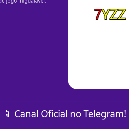
e jogo inigualável.
📱 Canal Oficial no Telegram!