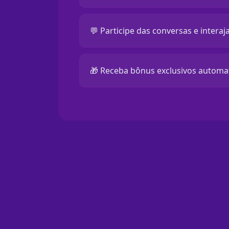
💬 Participe das conversas e interaj
🎁 Receba bônus exclusivos autom