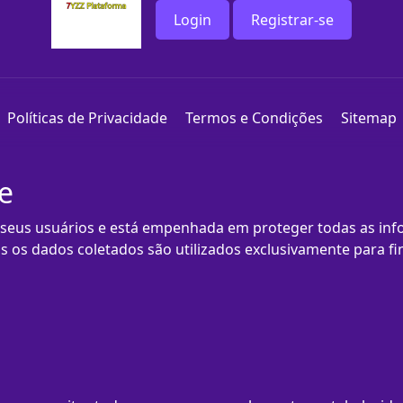
Login
Registrar-se
Políticas de Privacidade
Termos e Condições
Sitemap
de
e seus usuários e está empenhada em proteger todas as in
 os dados coletados são utilizados exclusivamente para fi