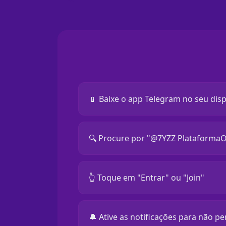
📱 Baixe o app Telegram no seu disp
🔍 Procure por "@7YZZ PlataformaOf
👆 Toque em "Entrar" ou "Join"
🔔 Ative as notificações para não p