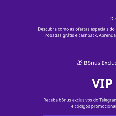
De
Descubra como as ofertas especiais do
rodadas grátis e cashback. Aprenda
🎁 Bônus Exclu
VIP
Receba bônus exclusivos do Telegra
e códigos promocionai