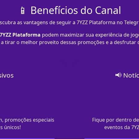
📱 Benefícios do Canal
scubra as vantagens de seguir a 7YZZ Plataforma no Teleg
7YZZ Plataforma
podem maximizar sua experiência de jog
 a tirar o melhor proveito dessas promoções e a desfrutar
sivos
📢 Notí
m, promoções especiais
Fique por dentro d
s únicos!
eventos da 7Y