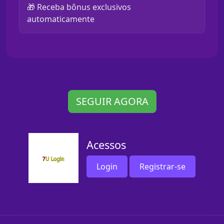
🎁 Receba bônus exclusivos
automaticamente
SEGUIR AGORA
Acessos
Login
Registrar-se