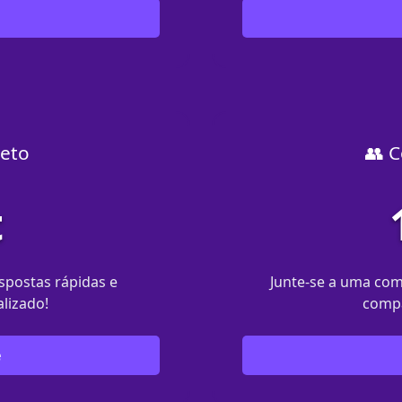
reto
👥 
t
espostas rápidas e
Junte-se a uma com
lizado!
compa
e