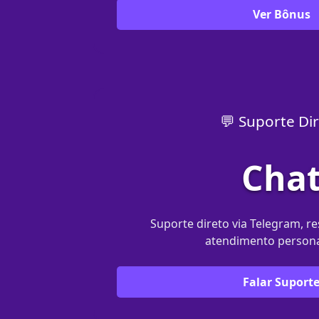
Ver Bônus
💬 Suporte Di
Cha
Suporte direto via Telegram, r
atendimento persona
Falar Suport