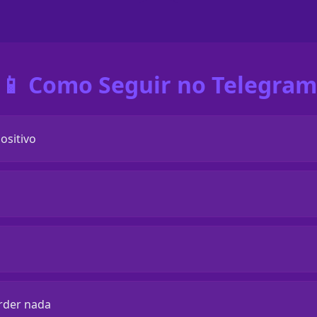
📱 Como Seguir no Telegram
ositivo
erder nada