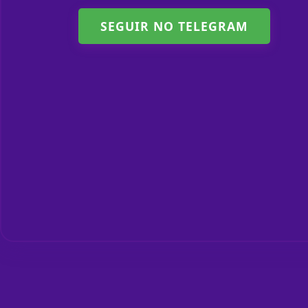
SEGUIR NO TELEGRAM