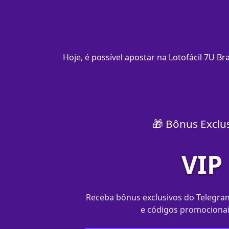
Hoje, é possível apostar na Lotofácil 7U Br
🎁 Bônus Exclu
VIP
Receba bônus exclusivos do Telegra
e códigos promocionai