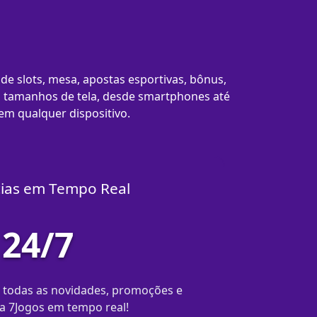
 de slots, mesa, apostas esportivas, bônus,
es tamanhos de tela, desde smartphones até
em qualquer dispositivo.
cias em Tempo Real
24/7
e todas as novidades, promoções e
a 7Jogos em tempo real!