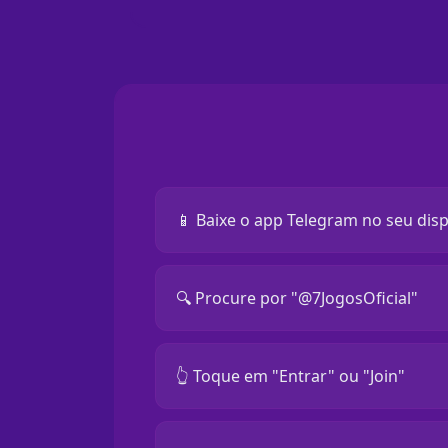
📱 Baixe o app Telegram no seu disp
🔍 Procure por "@7JogosOficial"
👆 Toque em "Entrar" ou "Join"