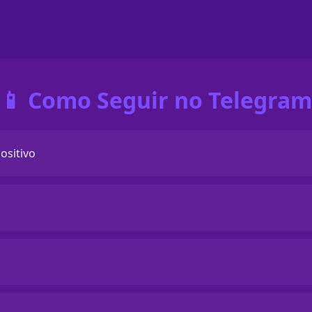
📱 Como Seguir no Telegram
ositivo