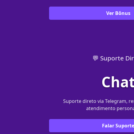
Ver Bônus
💬 Suporte Di
Cha
Suporte direto via Telegram, r
atendimento persona
Falar Suport