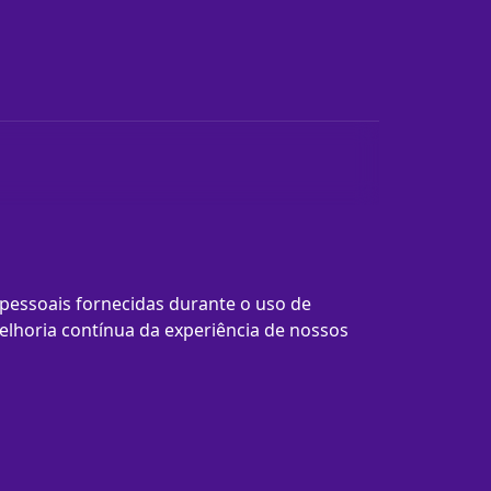
pessoais fornecidas durante o uso de
elhoria contínua da experiência de nossos