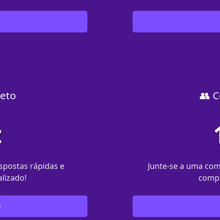
reto
👥 
t
espostas rápidas e
Junte-se a uma com
lizado!
compa
e