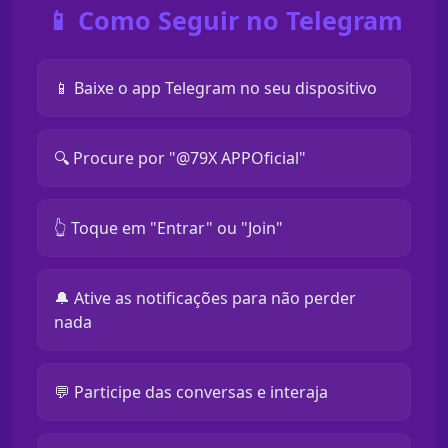
📱 Como Seguir no Telegram
📱 Baixe o app Telegram no seu dispositivo
🔍 Procure por "@79X APPOficial"
👆 Toque em "Entrar" ou "Join"
🔔 Ative as notificações para não perder
nada
💬 Participe das conversas e interaja