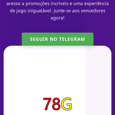
acesso a promoções incríveis e uma experiência
de jogo inigualável. Junte-se aos vencedores
agora!
SEGUIR NO TELEGRAM