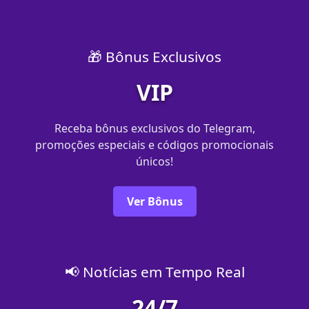
🎁 Bônus Exclusivos
VIP
Receba bônus exclusivos do Telegram,
promoções especiais e códigos promocionais
únicos!
Ver Bônus
📢 Notícias em Tempo Real
24/7