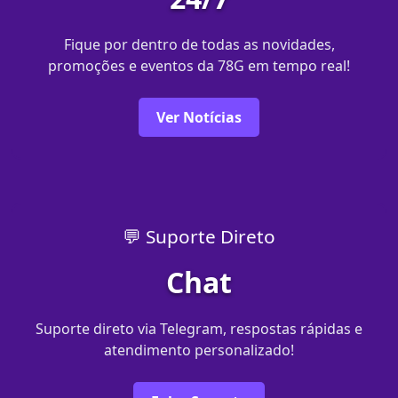
Fique por dentro de todas as novidades,
promoções e eventos da 78G em tempo real!
Ver Notícias
💬 Suporte Direto
Chat
Suporte direto via Telegram, respostas rápidas e
atendimento personalizado!