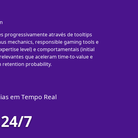
am
es progressivamente através de tooltips
nus mechanics, responsible gaming tools e
ertise level) e comportamentais (initial
relevantes que aceleram time-to-value e
retention probability.
cias em Tempo Real
24/7