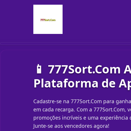
📱 777Sort.Com 
Plataforma de A
Cadastre-se na 777Sort.Com para ganha
em cada recarga. Com a 777Sort.Com, v
promoções incríveis e uma experiência d
Junte-se aos vencedores agora!