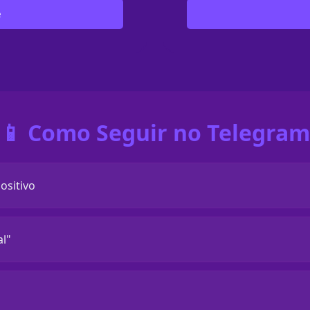
e
📱 Como Seguir no Telegram
ositivo
l"