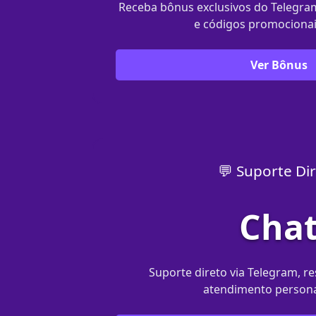
Receba bônus exclusivos do Telegra
e códigos promocionai
Ver Bônus
💬 Suporte Di
Cha
Suporte direto via Telegram, r
atendimento persona