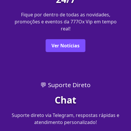
Fique por dentro de todas as novidades,
promoções e eventos da 777Ox Vip em tempo
real!
Ver Notícias
💬 Suporte Direto
Chat
Suporte direto via Telegram, respostas rápidas e
atendimento personalizado!