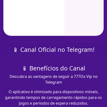
📱 Canal Oficial no Telegram!
📱 Benefícios do Canal
Descubra as vantagens de seguir a 777Ox Vip no
Telegram
O aplicativo é otimizado para dispositivos móveis,
garantindo tempos de carregamento rápidos para os
jogos e períodos de espera reduzidos.