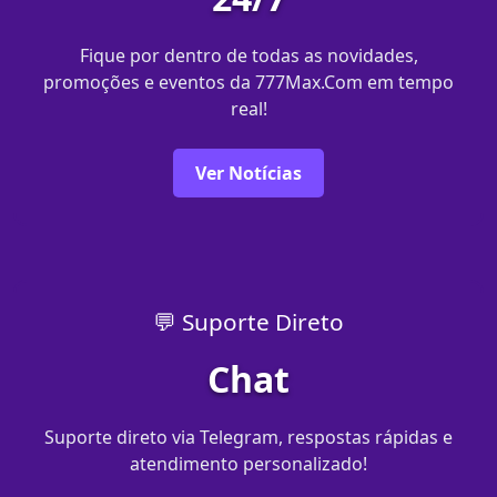
Fique por dentro de todas as novidades,
promoções e eventos da 777Max.Com em tempo
real!
Ver Notícias
💬 Suporte Direto
Chat
Suporte direto via Telegram, respostas rápidas e
atendimento personalizado!