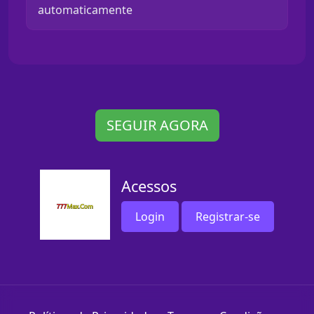
automaticamente
SEGUIR AGORA
Acessos
Login
Registrar-se