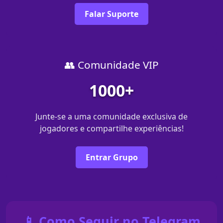
Falar Suporte
👥 Comunidade VIP
1000+
Junte-se a uma comunidade exclusiva de
jogadores e compartilhe experiências!
Entrar Grupo
📱 Como Seguir no Telegram