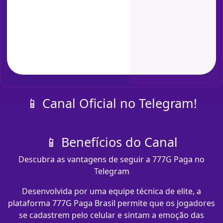
📱 Canal Oficial no Telegram!
📱 Benefícios do Canal
Descubra as vantagens de seguir a 777G Paga no
Telegram
Desenvolvida por uma equipe técnica de elite, a
plataforma 777G Paga Brasil permite que os jogadores
se cadastrem pelo celular e sintam a emoção das