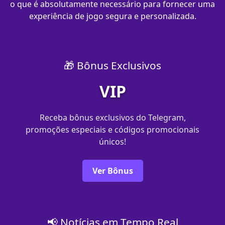
o que é absolutamente necessário para fornecer uma
experiência de jogo segura e personalizada.
🎁 Bônus Exclusivos
VIP
Receba bônus exclusivos do Telegram,
promoções especiais e códigos promocionais
únicos!
Ver Bônus
📢 Notícias em Tempo Real