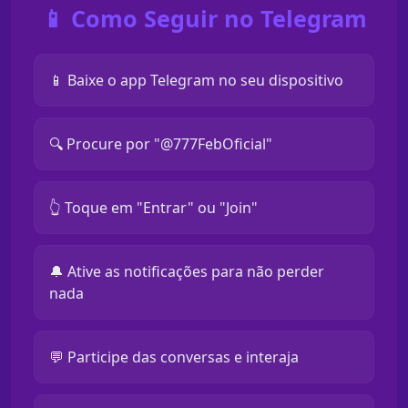
📱 Como Seguir no Telegram
📱 Baixe o app Telegram no seu dispositivo
🔍 Procure por "@777FebOficial"
👆 Toque em "Entrar" ou "Join"
🔔 Ative as notificações para não perder
nada
💬 Participe das conversas e interaja