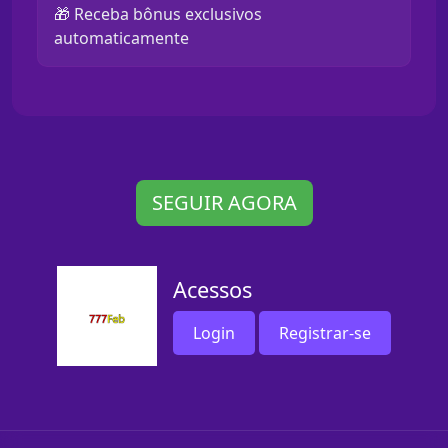
🎁 Receba bônus exclusivos
automaticamente
SEGUIR AGORA
Acessos
Login
Registrar-se