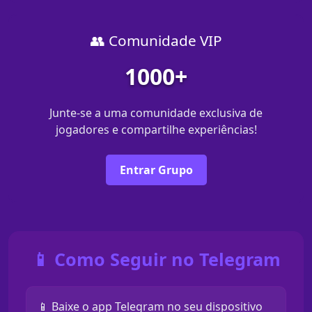
👥 Comunidade VIP
1000+
Junte-se a uma comunidade exclusiva de
jogadores e compartilhe experiências!
Entrar Grupo
📱 Como Seguir no Telegram
📱 Baixe o app Telegram no seu dispositivo