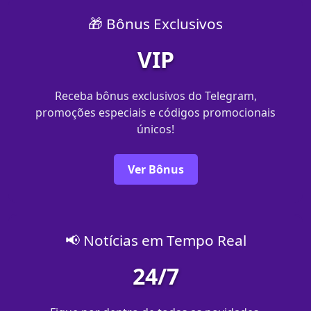
🎁 Bônus Exclusivos
VIP
Receba bônus exclusivos do Telegram,
promoções especiais e códigos promocionais
únicos!
Ver Bônus
📢 Notícias em Tempo Real
24/7