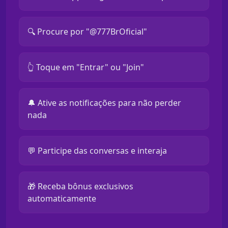
🔍 Procure por "@777BrOficial"
👆 Toque em "Entrar" ou "Join"
🔔 Ative as notificações para não perder
nada
💬 Participe das conversas e interaja
🎁 Receba bônus exclusivos
automaticamente