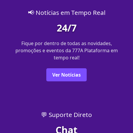
📢 Notícias em Tempo Real
24/7
Fique por dentro de todas as novidades,
promoções e eventos da 777A Plataforma em
tempo real!
Ver Notícias
💬 Suporte Direto
Chat