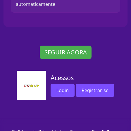
automaticamente
SEGUIR AGORA
Acessos
Login
Registrar-se