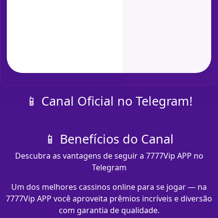
📱 Canal Oficial no Telegram!
📱 Benefícios do Canal
Descubra as vantagens de seguir a 7777Vip APP no
Telegram
Um dos melhores cassinos online para se jogar — na
7777Vip APP você aproveita prêmios incríveis e diversão
com garantia de qualidade.