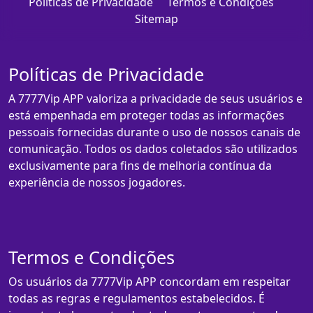
Políticas de Privacidade
Termos e Condições
Sitemap
Políticas de Privacidade
A 7777Vip APP valoriza a privacidade de seus usuários e
está empenhada em proteger todas as informações
pessoais fornecidas durante o uso de nossos canais de
comunicação. Todos os dados coletados são utilizados
exclusivamente para fins de melhoria contínua da
experiência de nossos jogadores.
Termos e Condições
Os usuários da 7777Vip APP concordam em respeitar
todas as regras e regulamentos estabelecidos. É