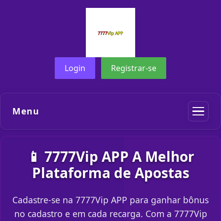
Login
Registrar-se
Menu
📱 7777Vip APP A Melhor
Plataforma de Apostas
Cadastre-se na 7777Vip APP para ganhar bônus
no cadastro e em cada recarga. Com a 7777Vip