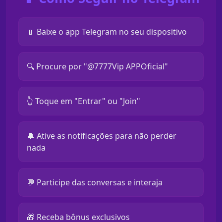
📱 Baixe o app Telegram no seu dispositivo
🔍 Procure por "@7777Vip APPOficial"
👆 Toque em "Entrar" ou "Join"
🔔 Ative as notificações para não perder
nada
💬 Participe das conversas e interaja
🎁 Receba bônus exclusivos