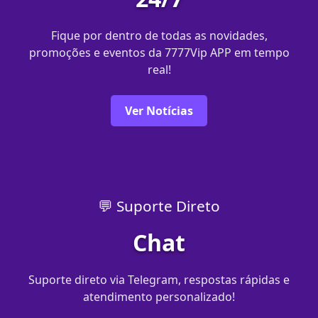
Fique por dentro de todas as novidades,
promoções e eventos da 7777Vip APP em tempo
real!
Ver Notícias
💬 Suporte Direto
Chat
Suporte direto via Telegram, respostas rápidas e
atendimento personalizado!