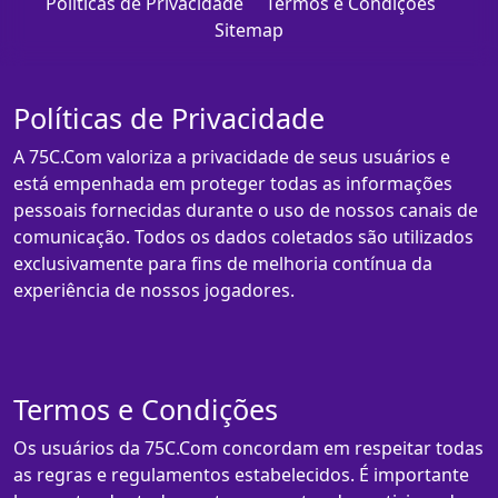
Políticas de Privacidade
Termos e Condições
Sitemap
Políticas de Privacidade
A 75C.Com valoriza a privacidade de seus usuários e
está empenhada em proteger todas as informações
pessoais fornecidas durante o uso de nossos canais de
comunicação. Todos os dados coletados são utilizados
exclusivamente para fins de melhoria contínua da
experiência de nossos jogadores.
Termos e Condições
Os usuários da 75C.Com concordam em respeitar todas
as regras e regulamentos estabelecidos. É importante