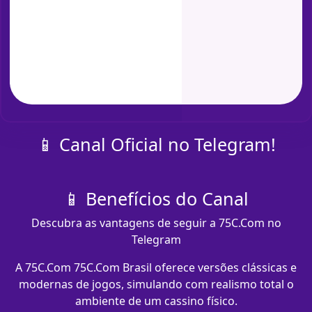
📱 Canal Oficial no Telegram!
📱 Benefícios do Canal
Descubra as vantagens de seguir a 75C.Com no
Telegram
A 75C.Com 75C.Com Brasil oferece versões clássicas e
modernas de jogos, simulando com realismo total o
ambiente de um cassino físico.