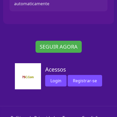
automaticamente
SEGUIR AGORA
Acessos
Login
Registrar-se