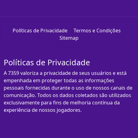
Políticas de Privacidade
Termos e Condições
Sitemap
Políticas de Privacidade
A 7359 valoriza a privacidade de seus usuários e está
empenhada em proteger todas as informações
pessoais fornecidas durante o uso de nossos canais de
comunicação. Todos os dados coletados são utilizados
exclusivamente para fins de melhoria contínua da
experiência de nossos jogadores.