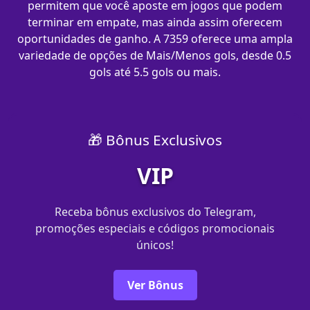
permitem que você aposte em jogos que podem
terminar em empate, mas ainda assim oferecem
oportunidades de ganho. A 7359 oferece uma ampla
variedade de opções de Mais/Menos gols, desde 0.5
gols até 5.5 gols ou mais.
🎁 Bônus Exclusivos
VIP
Receba bônus exclusivos do Telegram,
promoções especiais e códigos promocionais
únicos!
Ver Bônus