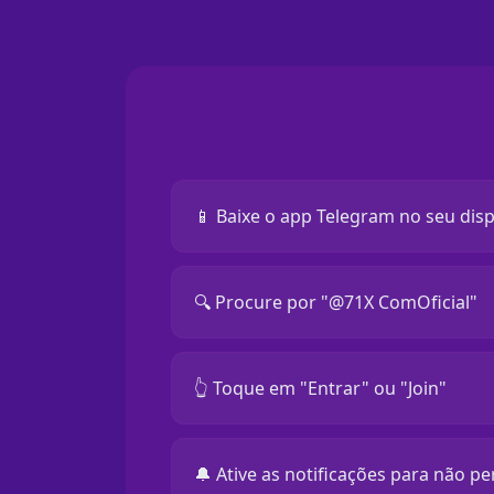
📱 Baixe o app Telegram no seu disp
🔍 Procure por "@71X ComOficial"
👆 Toque em "Entrar" ou "Join"
🔔 Ative as notificações para não p