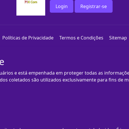
Login
Registrar-se
Políticas de Privacidade
Termos e Condições
Sitemap
de
suários e está empenhada em proteger todas as informaçõe
os coletados são utilizados exclusivamente para fins de m