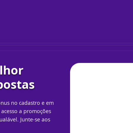
lhor
postas
ônus no cadastro e em
m acesso a promoções
ualável. Junte-se aos