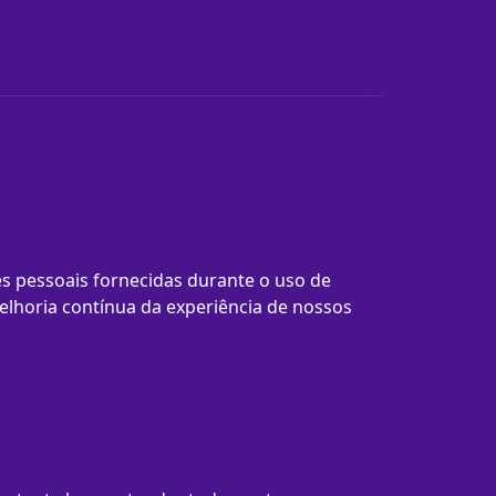
s pessoais fornecidas durante o uso de
elhoria contínua da experiência de nossos