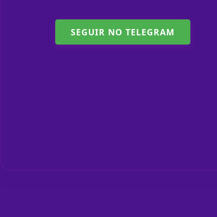
SEGUIR NO TELEGRAM