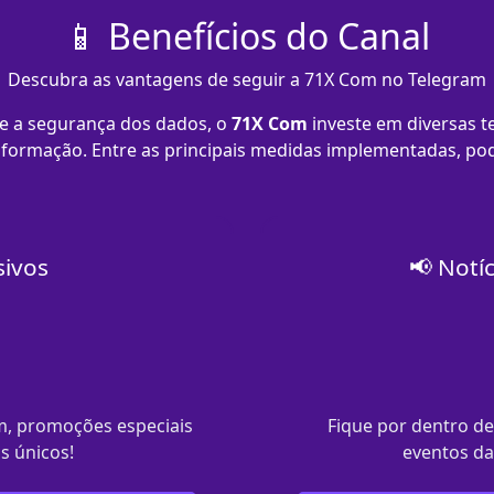
📱 Benefícios do Canal
Descubra as vantagens de seguir a 71X Com no Telegram
 e a segurança dos dados, o
71X Com
investe em diversas t
nformação. Entre as principais medidas implementadas, po
sivos
📢 Notí
m, promoções especiais
Fique por dentro d
s únicos!
eventos da