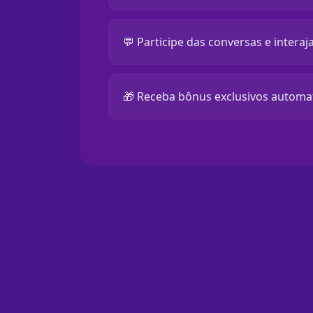
💬 Participe das conversas e interaj
🎁 Receba bônus exclusivos autom