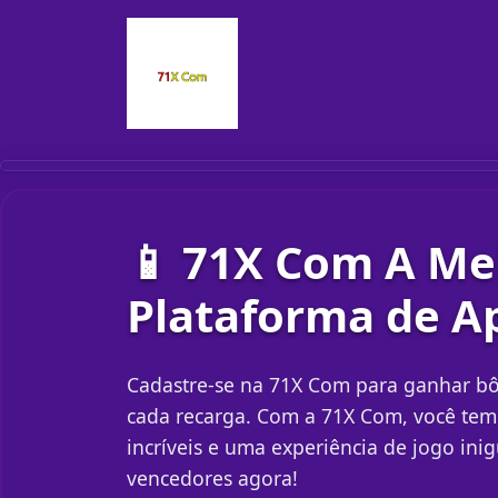
📱 71X Com A Me
Plataforma de A
Cadastre-se na 71X Com para ganhar b
cada recarga. Com a 71X Com, você te
incríveis e uma experiência de jogo inig
vencedores agora!