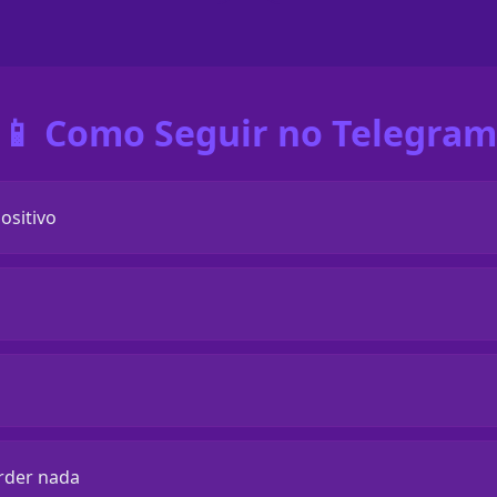
📱 Como Seguir no Telegram
ositivo
erder nada