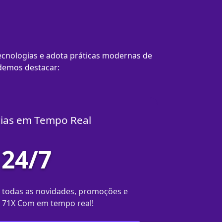
ecnologias e adota práticas modernas de
demos destacar:
cias em Tempo Real
24/7
e todas as novidades, promoções e
 71X Com em tempo real!