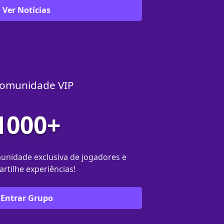
Ver Notícias
Comunidade VIP
1000+
unidade exclusiva de jogadores e
rtilhe experiências!
Entrar Grupo