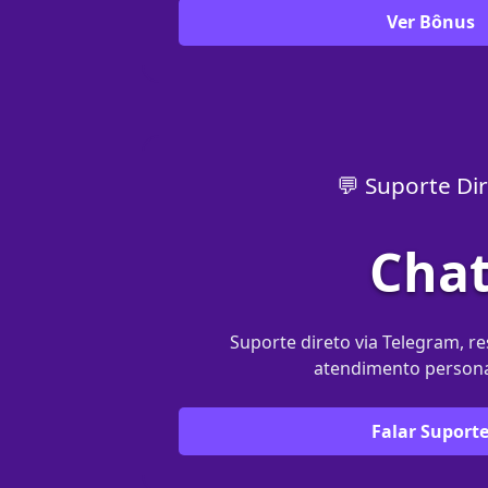
Ver Bônus
💬 Suporte Di
Cha
Suporte direto via Telegram, r
atendimento persona
Falar Suport