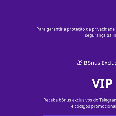
Para garantir a proteção da privacidade
segurança da i
🎁 Bônus Exclu
VIP
Receba bônus exclusivos do Telegra
e códigos promocionai