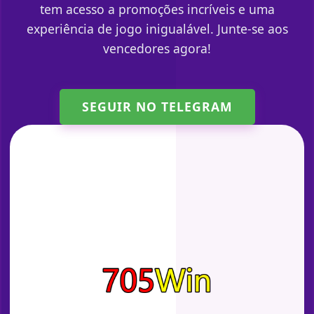
tem acesso a promoções incríveis e uma
experiência de jogo inigualável. Junte-se aos
vencedores agora!
SEGUIR NO TELEGRAM