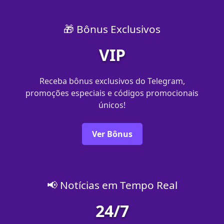
🎁 Bônus Exclusivos
VIP
Receba bônus exclusivos do Telegram,
promoções especiais e códigos promocionais
únicos!
Ver Bônus
📢 Notícias em Tempo Real
24/7