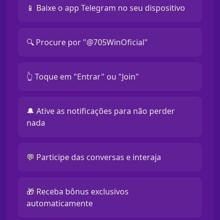
📱 Baixe o app Telegram no seu dispositivo
🔍 Procure por "@705WinOficial"
👆 Toque em "Entrar" ou "Join"
🔔 Ative as notificações para não perder
nada
💬 Participe das conversas e interaja
🎁 Receba bônus exclusivos
automaticamente