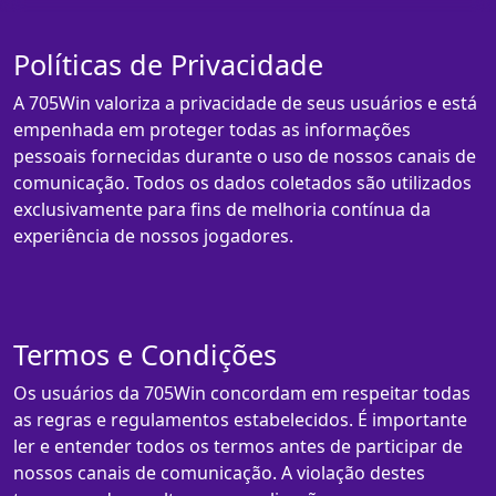
Políticas de Privacidade
A 705Win valoriza a privacidade de seus usuários e está
empenhada em proteger todas as informações
pessoais fornecidas durante o uso de nossos canais de
comunicação. Todos os dados coletados são utilizados
exclusivamente para fins de melhoria contínua da
experiência de nossos jogadores.
Termos e Condições
Os usuários da 705Win concordam em respeitar todas
as regras e regulamentos estabelecidos. É importante
ler e entender todos os termos antes de participar de
nossos canais de comunicação. A violação destes