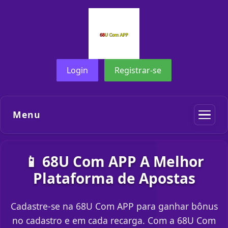
Login
Registrar-se
Menu
📱 68U Com APP A Melhor
Plataforma de Apostas
Cadastre-se na 68U Com APP para ganhar bônus
no cadastro e em cada recarga. Com a 68U Com