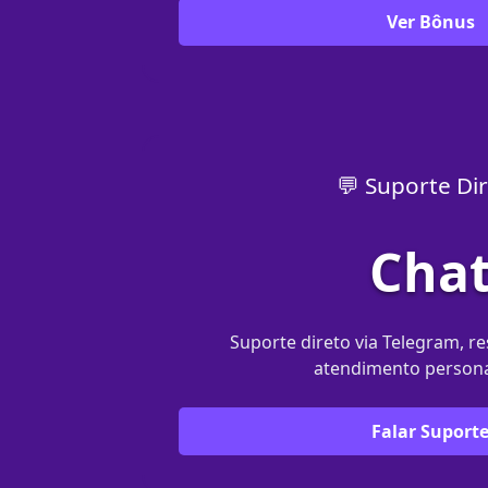
Ver Bônus
💬 Suporte Di
Cha
Suporte direto via Telegram, r
atendimento persona
Falar Suport