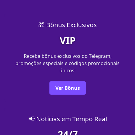
🎁 Bônus Exclusivos
VIP
Receba bônus exclusivos do Telegram,
promoções especiais e códigos promocionais
únicos!
Ver Bônus
📢 Notícias em Tempo Real
24/7