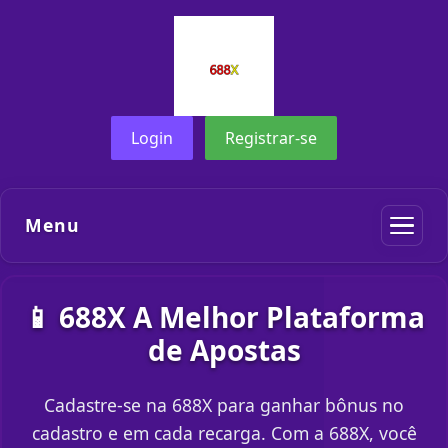
Login
Registrar-se
Menu
📱 688X A Melhor Plataforma
de Apostas
Cadastre-se na 688X para ganhar bônus no
cadastro e em cada recarga. Com a 688X, você