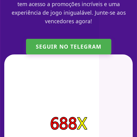
tem acesso a promoções incríveis e uma
experiência de jogo inigualável. Junte-se aos
vencedores agora!
SEGUIR NO TELEGRAM