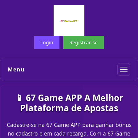
Login
Registrar-se
Menu
📱 67 Game APP A Melhor
Plataforma de Apostas
Cadastre-se na 67 Game APP para ganhar bônus
no cadastro e em cada recarga. Com a 67 Game