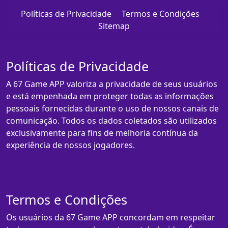
Políticas de Privacidade
Termos e Condições
Sitemap
Políticas de Privacidade
A 67 Game APP valoriza a privacidade de seus usuários
e está empenhada em proteger todas as informações
pessoais fornecidas durante o uso de nossos canais de
comunicação. Todos os dados coletados são utilizados
exclusivamente para fins de melhoria contínua da
experiência de nossos jogadores.
Termos e Condições
Os usuários da 67 Game APP concordam em respeitar