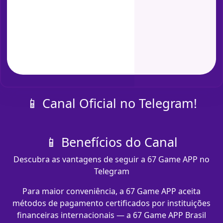
📱 Canal Oficial no Telegram!
📱 Benefícios do Canal
Descubra as vantagens de seguir a 67 Game APP no
Telegram
Para maior conveniência, a 67 Game APP aceita
métodos de pagamento certificados por instituições
financeiras internacionais — a 67 Game APP Brasil