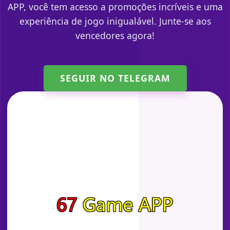
APP, você tem acesso a promoções incríveis e uma
experiência de jogo inigualável. Junte-se aos
vencedores agora!
SEGUIR NO TELEGRAM