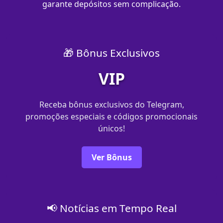
garante depósitos sem complicação.
🎁 Bônus Exclusivos
VIP
Receba bônus exclusivos do Telegram,
promoções especiais e códigos promocionais
únicos!
Ver Bônus
📢 Notícias em Tempo Real