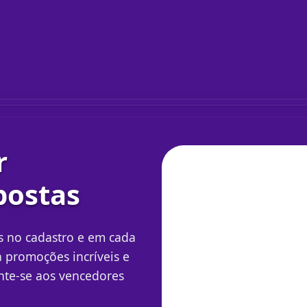
r
postas
 no cadastro e em cada
 promoções incríveis e
unte-se aos vencedores