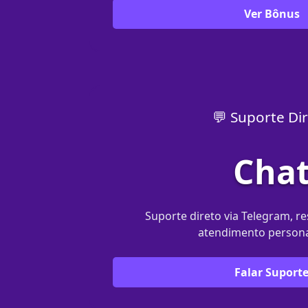
Ver Bônus
💬 Suporte Di
Cha
Suporte direto via Telegram, r
atendimento persona
Falar Suport