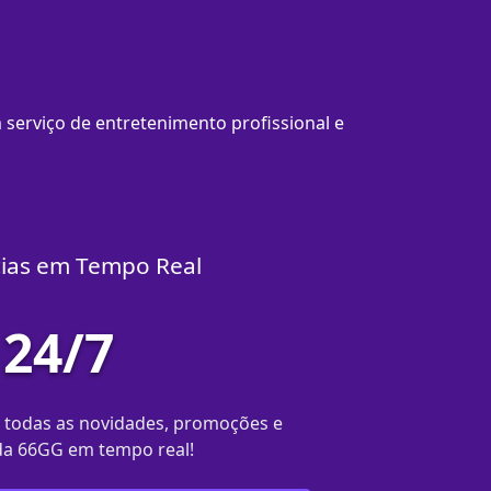
 serviço de entretenimento profissional e
cias em Tempo Real
24/7
e todas as novidades, promoções e
da 66GG em tempo real!