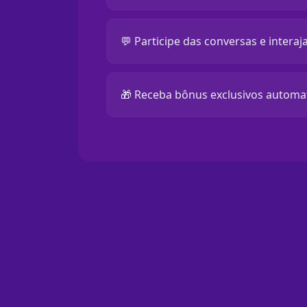
💬 Participe das conversas e interaj
🎁 Receba bônus exclusivos autom