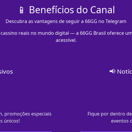
📱 Benefícios do Canal
Descubra as vantagens de seguir a 66GG no Telegram
 cassino reais no mundo digital — a 66GG Brasil oferece um
acessível.
sivos
📢 Notí
m, promoções especiais
Fique por dentro d
s únicos!
eventos 