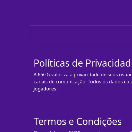
Políticas de Privacida
A 66GG valoriza a privacidade de seus usu
canais de comunicação. Todos os dados cole
jogadores.
Termos e Condições