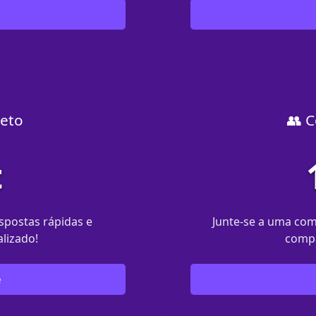
reto
👥 
t
espostas rápidas e
Junte-se a uma com
lizado!
compa
e