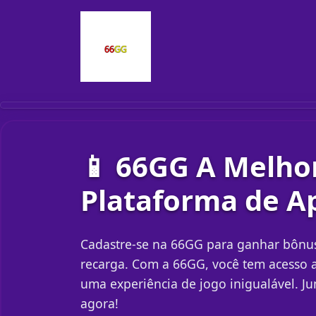
📱 66GG A Melho
Plataforma de A
Cadastre-se na 66GG para ganhar bônus
recarga. Com a 66GG, você tem acesso a
uma experiência de jogo inigualável. J
agora!