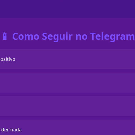
📱 Como Seguir no Telegram
ositivo
erder nada