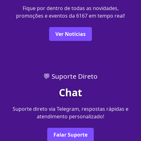
Fique por dentro de todas as novidades,
promoções e eventos da 6167 em tempo real!
Ver Notícias
💬 Suporte Direto
Chat
Suporte direto via Telegram, respostas rápidas e
atendimento personalizado!
Falar Suporte