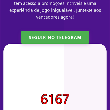
tem acesso a promoções incríveis e uma
experiência de jogo inigualável. Junte-se aos
vencedores agora!
SEGUIR NO TELEGRAM