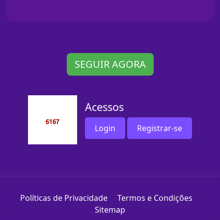
SEGUIR AGORA
Acessos
Login
Registrar-se
Políticas de Privacidade
Termos e Condições
Sitemap