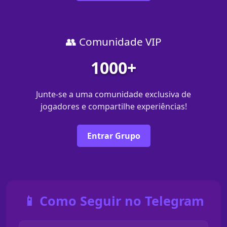
👥 Comunidade VIP
1000+
Junte-se a uma comunidade exclusiva de
jogadores e compartilhe experiências!
Entrar Grupo
📱 Como Seguir no Telegram