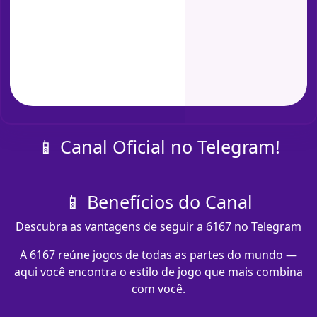
📱 Canal Oficial no Telegram!
📱 Benefícios do Canal
Descubra as vantagens de seguir a 6167 no Telegram
A 6167 reúne jogos de todas as partes do mundo —
aqui você encontra o estilo de jogo que mais combina
com você.