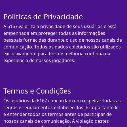
Políticas de Privacidade
A 6167 valoriza a privacidade de seus usuários e está
empenhada em proteger todas as informações
pessoais fornecidas durante o uso de nossos canais de
comunicação. Todos os dados coletados são utilizados
exclusivamente para fins de melhoria contínua da
experiência de nossos jogadores.
Termos e Condições
Os usuários da 6167 concordam em respeitar todas as
regras e regulamentos estabelecidos. É importante ler
e entender todos os termos antes de participar de
nossos canais de comunicação. A violação destes