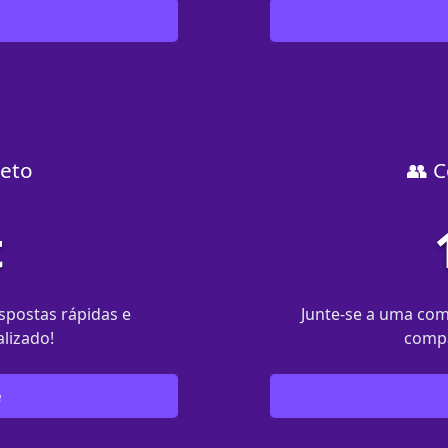
reto
👥 
t
espostas rápidas e
Junte-se a uma com
lizado!
compa
e