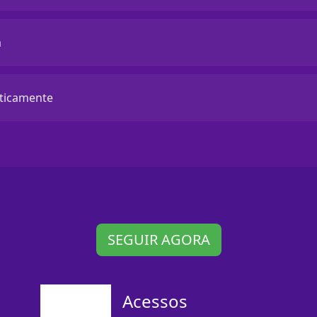
a
aticamente
SEGUIR AGORA
Acessos