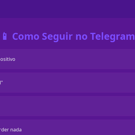
📱 Como Seguir no Telegram
ositivo
l"
erder nada