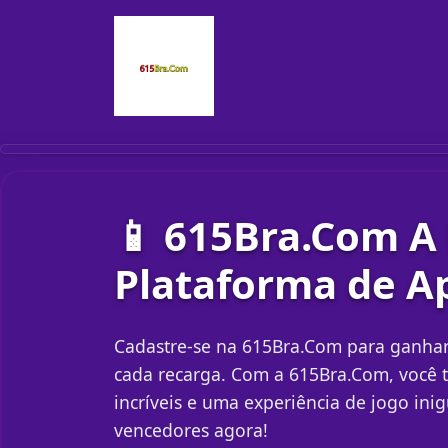
📱 615Bra.Com A
Plataforma de A
Cadastre-se na 615Bra.Com para ganha
cada recarga. Com a 615Bra.Com, você
incríveis e uma experiência de jogo inig
vencedores agora!