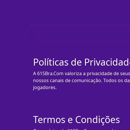
Políticas de Privacida
A 615Bra.Com valoriza a privacidade de se
nossos canais de comunicação. Todos os dad
jogadores.
Termos e Condições