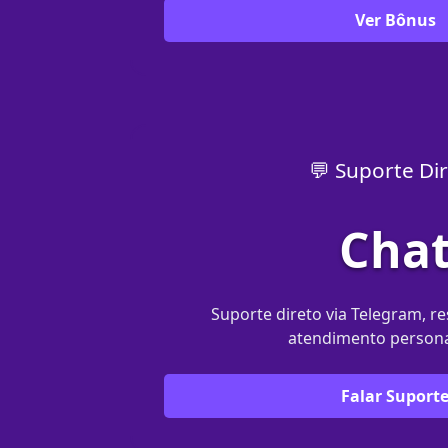
Ver Bônus
💬 Suporte Di
Cha
Suporte direto via Telegram, r
atendimento persona
Falar Suport