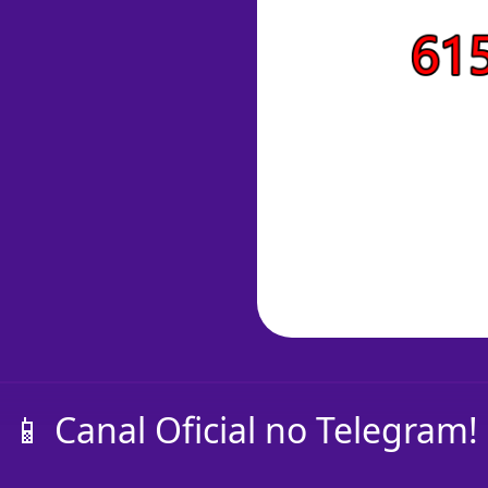
📱 Canal Oficial no Telegram!