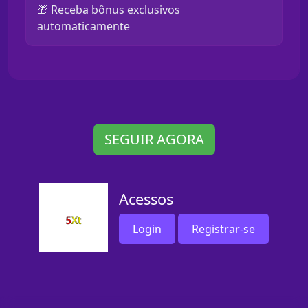
🎁 Receba bônus exclusivos
automaticamente
SEGUIR AGORA
Acessos
Login
Registrar-se