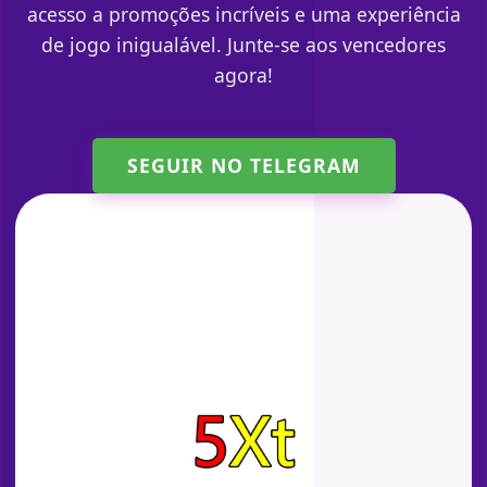
acesso a promoções incríveis e uma experiência
de jogo inigualável. Junte-se aos vencedores
agora!
SEGUIR NO TELEGRAM