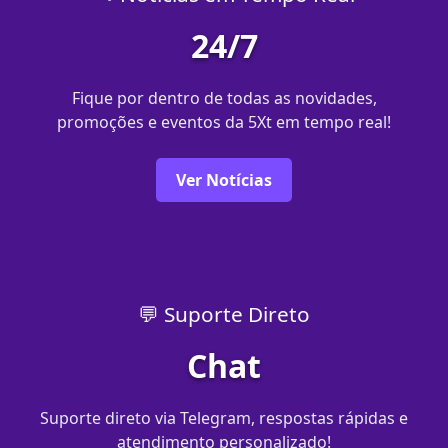
24/7
Fique por dentro de todas as novidades,
promoções e eventos da 5Xt em tempo real!
Ver Notícias
💬 Suporte Direto
Chat
Suporte direto via Telegram, respostas rápidas e
atendimento personalizado!