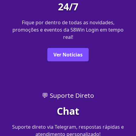
24/7
Fique por dentro de todas as novidades,
promoções e eventos da 58Win Login em tempo
real!
Ver Notícias
💬 Suporte Direto
Chat
Suporte direto via Telegram, respostas rápidas e
atendimento personalizado!