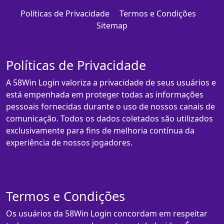
Políticas de Privacidade
Termos e Condições
Sitemap
Políticas de Privacidade
A 58Win Login valoriza a privacidade de seus usuários e
está empenhada em proteger todas as informações
pessoais fornecidas durante o uso de nossos canais de
comunicação. Todos os dados coletados são utilizados
exclusivamente para fins de melhoria contínua da
experiência de nossos jogadores.
Termos e Condições
Os usuários da 58Win Login concordam em respeitar