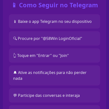
📱 Como Seguir no Telegram
📱 Baixe o app Telegram no seu dispositivo
🔍 Procure por "@58Win LoginOficial"
👆 Toque em "Entrar" ou "Join"
🔔 Ative as notificações para não perder
nada
💬 Participe das conversas e interaja