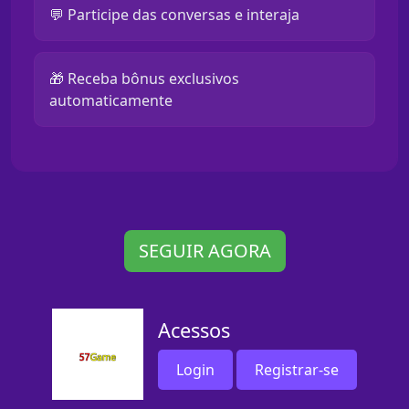
💬 Participe das conversas e interaja
🎁 Receba bônus exclusivos
automaticamente
SEGUIR AGORA
Acessos
Login
Registrar-se