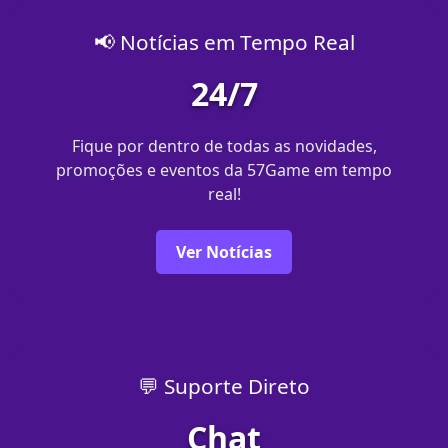
📢 Notícias em Tempo Real
24/7
Fique por dentro de todas as novidades,
promoções e eventos da 57Game em tempo
real!
Ver Notícias
💬 Suporte Direto
Chat