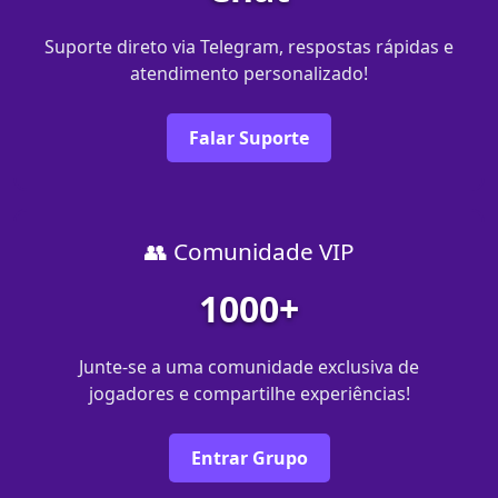
Suporte direto via Telegram, respostas rápidas e
atendimento personalizado!
Falar Suporte
👥 Comunidade VIP
1000+
Junte-se a uma comunidade exclusiva de
jogadores e compartilhe experiências!
Entrar Grupo