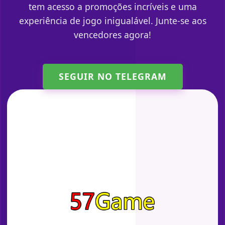
tem acesso a promoções incríveis e uma
experiência de jogo inigualável. Junte-se aos
vencedores agora!
SEGUIR NO TELEGRAM