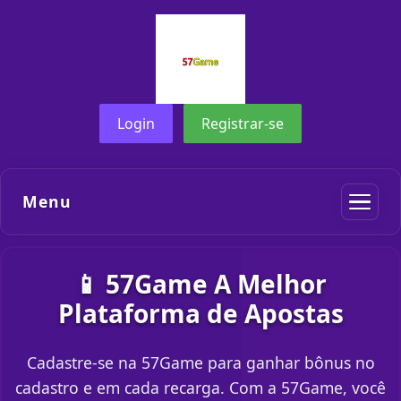
Login
Registrar-se
Menu
📱 57Game A Melhor
Plataforma de Apostas
Cadastre-se na 57Game para ganhar bônus no
cadastro e em cada recarga. Com a 57Game, você