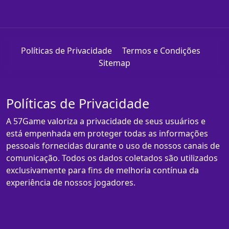
Políticas de Privacidade
Termos e Condições
Sitemap
Políticas de Privacidade
A 57Game valoriza a privacidade de seus usuários e
está empenhada em proteger todas as informações
pessoais fornecidas durante o uso de nossos canais de
comunicação. Todos os dados coletados são utilizados
exclusivamente para fins de melhoria contínua da
experiência de nossos jogadores.