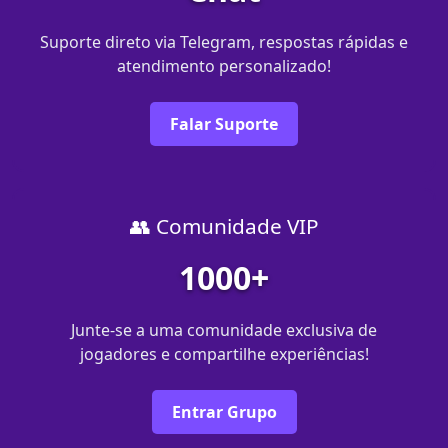
Suporte direto via Telegram, respostas rápidas e
atendimento personalizado!
Falar Suporte
👥 Comunidade VIP
1000+
Junte-se a uma comunidade exclusiva de
jogadores e compartilhe experiências!
Entrar Grupo