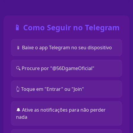
📱 Como Seguir no Telegram
📱 Baixe o app Telegram no seu dispositivo
🔍 Procure por "@56DgameOficial"
👆 Toque em "Entrar" ou "Join"
🔔 Ative as notificações para não perder
nada