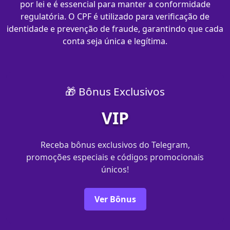
por lei e é essencial para manter a conformidade
regulatória. O CPF é utilizado para verificação de
identidade e prevenção de fraude, garantindo que cada
conta seja única e legítima.
🎁 Bônus Exclusivos
VIP
Receba bônus exclusivos do Telegram,
promoções especiais e códigos promocionais
únicos!
Ver Bônus