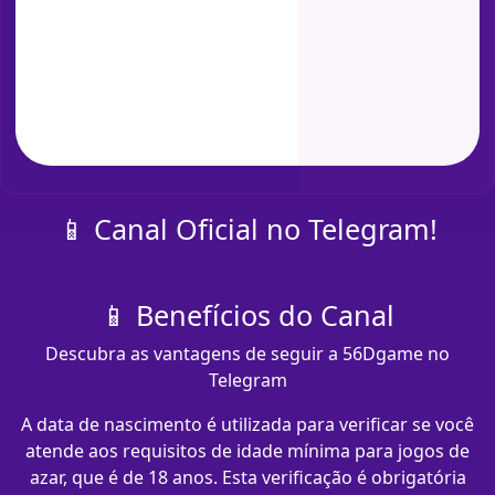
📱 Canal Oficial no Telegram!
📱 Benefícios do Canal
Descubra as vantagens de seguir a 56Dgame no
Telegram
A data de nascimento é utilizada para verificar se você
atende aos requisitos de idade mínima para jogos de
azar, que é de 18 anos. Esta verificação é obrigatória