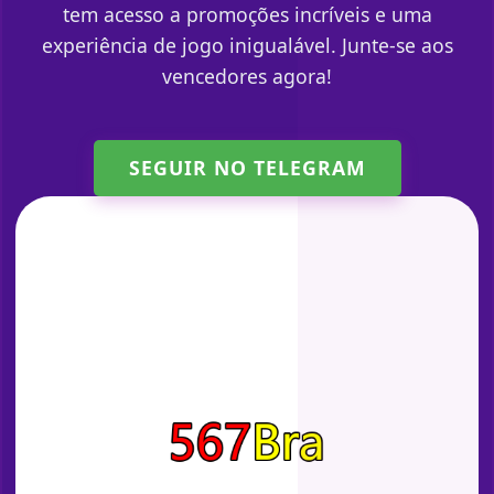
tem acesso a promoções incríveis e uma
experiência de jogo inigualável. Junte-se aos
vencedores agora!
SEGUIR NO TELEGRAM