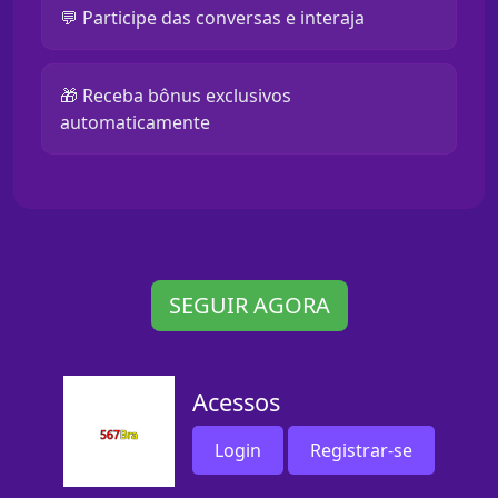
💬 Participe das conversas e interaja
🎁 Receba bônus exclusivos
automaticamente
SEGUIR AGORA
Acessos
Login
Registrar-se