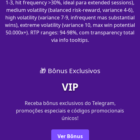
1-3, hit frequency >30%, ideal para extended sessions),
medium volatility (balanced risk-reward, variance 4-6),
high volatility (variance 7-9, infrequent mas substantial
wins), extreme volatility (variance 10, max win potential
50.000x+). RTP ranges: 94-98%, com transparency total
via info tooltips.
🎁 Bônus Exclusivos
VIP
Receba bônus exclusivos do Telegram,
promoções especiais e códigos promocionais
únicos!
Ver Bônus