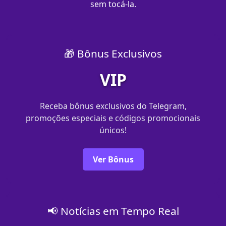
sem tocá-la.
🎁 Bônus Exclusivos
VIP
Receba bônus exclusivos do Telegram,
promoções especiais e códigos promocionais
únicos!
Ver Bônus
📢 Notícias em Tempo Real