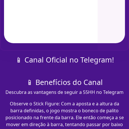
📱 Canal Oficial no Telegram!
📱 Benefícios do Canal
Descubra as vantagens de seguir a 55HH no Telegram
Observe o Stick Figure: Com a aposta e a altura da
barra definidas, o jogo mostra o boneco de palito
posicionado na frente da barra. Ele então começa a se
mover em direção à barra, tentando passar por baixo