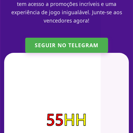
tem acesso a promoções incríveis e uma
experiência de jogo inigualável. Junte-se aos
vencedores agora!
SEGUIR NO TELEGRAM