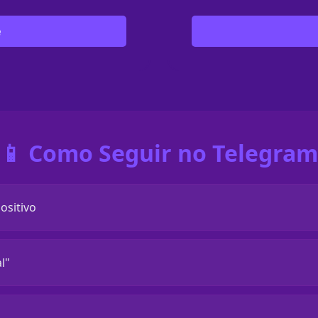
e
📱 Como Seguir no Telegram
ositivo
l"