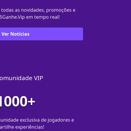
e todas as novidades, promoções e
55Ganhe.Vip em tempo real!
Ver Notícias
Comunidade VIP
1000+
unidade exclusiva de jogadores e
rtilhe experiências!