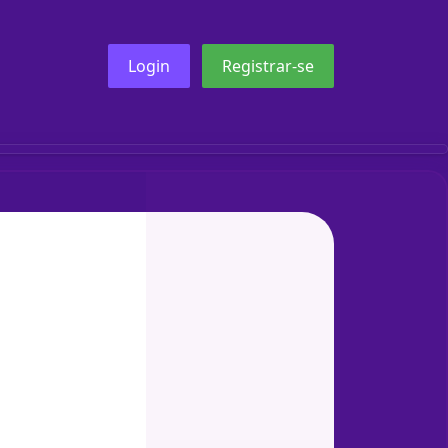
Login
Registrar-se