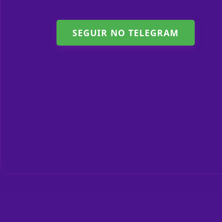
SEGUIR NO TELEGRAM