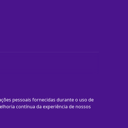
ações pessoais fornecidas durante o uso de
elhoria contínua da experiência de nossos