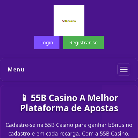
Login
Registrar-se
Menu
📱 55B Casino A Melhor
Plataforma de Apostas
Cadastre-se na 55B Casino para ganhar bônus no
cadastro e em cada recarga. Com a 55B Casino,