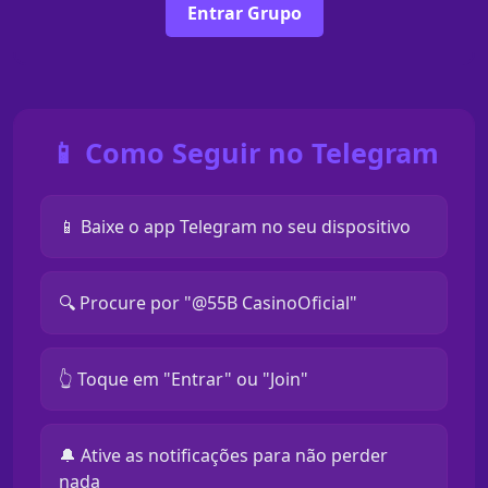
Entrar Grupo
📱 Como Seguir no Telegram
📱 Baixe o app Telegram no seu dispositivo
🔍 Procure por "@55B CasinoOficial"
👆 Toque em "Entrar" ou "Join"
🔔 Ative as notificações para não perder
nada