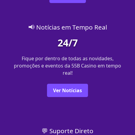
📢 Notícias em Tempo Real
24/7
Fique por dentro de todas as novidades,
promoções e eventos da 55B Casino em tempo
real!
Ver Notícias
💬 Suporte Direto