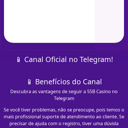
📱 Canal Oficial no Telegram!
📱 Benefícios do Canal
Descubra as vantagens de seguir a 55B Casino no
Telegram
Se você tiver problemas, não se preocupe, pois temos o
mais profissional suporte de atendimento ao cliente. Se
precisar de ajuda com o registro, tiver uma dúvida