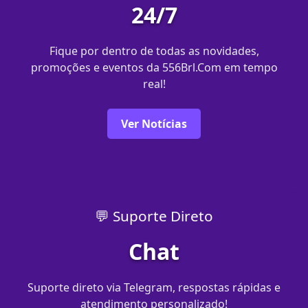
24/7
Fique por dentro de todas as novidades,
promoções e eventos da 556Brl.Com em tempo
real!
Ver Notícias
💬 Suporte Direto
Chat
Suporte direto via Telegram, respostas rápidas e
atendimento personalizado!