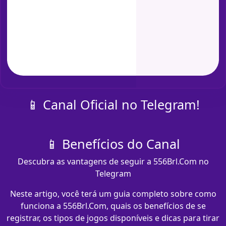
📱 Canal Oficial no Telegram!
📱 Benefícios do Canal
Descubra as vantagens de seguir a 556Brl.Com no
Telegram
Neste artigo, você terá um guia completo sobre como
funciona a 556Brl.Com, quais os benefícios de se
registrar, os tipos de jogos disponíveis e dicas para tirar