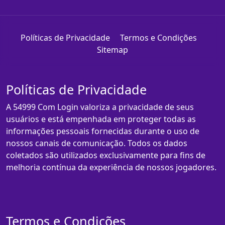
Políticas de Privacidade
Termos e Condições
Sitemap
Políticas de Privacidade
A 54999 Com Login valoriza a privacidade de seus
usuários e está empenhada em proteger todas as
informações pessoais fornecidas durante o uso de
nossos canais de comunicação. Todos os dados
coletados são utilizados exclusivamente para fins de
melhoria contínua da experiência de nossos jogadores.
Termos e Condições