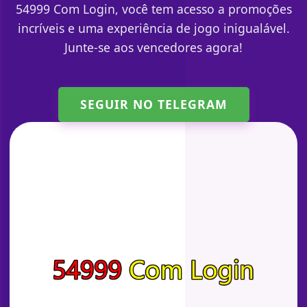
54999 Com Login, você tem acesso a promoções
incríveis e uma experiência de jogo inigualável.
Junte-se aos vencedores agora!
SEGUIR NO TELEGRAM