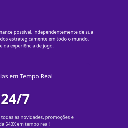
rmance possível, independentemente de sua
izados estrategicamente em todo o mundo,
 da experiência de jogo.
cias em Tempo Real
24/7
e todas as novidades, promoções e
da 543X em tempo real!