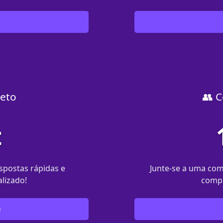
reto
👥 
t
espostas rápidas e
Junte-se a uma com
lizado!
compa
e