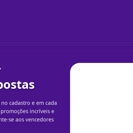
r
postas
 no cadastro e em cada
 promoções incríveis e
unte-se aos vencedores