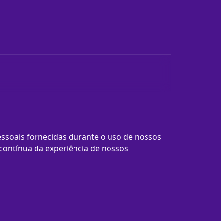
essoais fornecidas durante o uso de nossos
 contínua da experiência de nossos