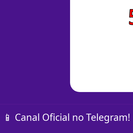
📱 Canal Oficial no Telegram!