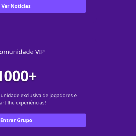
Ver Notícias
Comunidade VIP
1000+
unidade exclusiva de jogadores e
rtilhe experiências!
Entrar Grupo