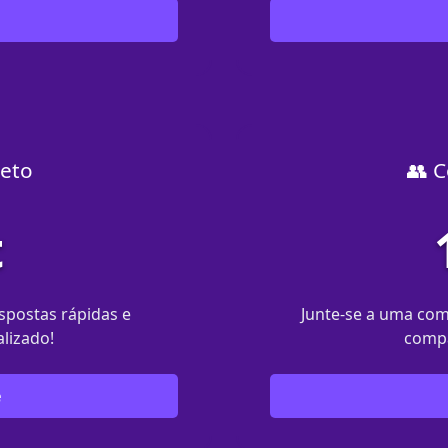
reto
👥 
t
espostas rápidas e
Junte-se a uma com
lizado!
compa
e