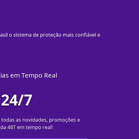
asil o sistema de proteção mais confiável e
cias em Tempo Real
24/7
e todas as novidades, promoções e
 da 48T em tempo real!