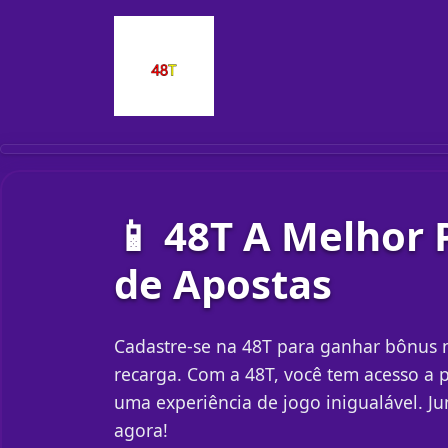
📱 48T A Melhor
de Apostas
Cadastre-se na 48T para ganhar bônus 
recarga. Com a 48T, você tem acesso a 
uma experiência de jogo inigualável. J
agora!