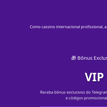
Como cassino internacional profissional, a
🎁 Bônus Exclu
VIP
Receba bônus exclusivos do Telegra
e códigos promocionai