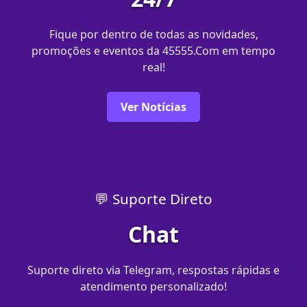
Fique por dentro de todas as novidades,
promoções e eventos da 45555.Com em tempo
real!
Ver Notícias
💬 Suporte Direto
Chat
Suporte direto via Telegram, respostas rápidas e
atendimento personalizado!