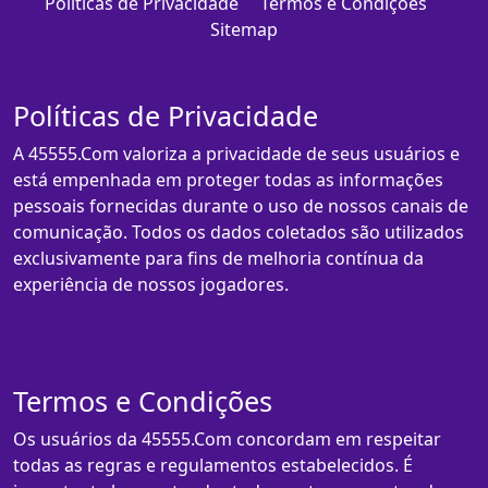
Políticas de Privacidade
Termos e Condições
Sitemap
Políticas de Privacidade
A 45555.Com valoriza a privacidade de seus usuários e
está empenhada em proteger todas as informações
pessoais fornecidas durante o uso de nossos canais de
comunicação. Todos os dados coletados são utilizados
exclusivamente para fins de melhoria contínua da
experiência de nossos jogadores.
Termos e Condições
Os usuários da 45555.Com concordam em respeitar
todas as regras e regulamentos estabelecidos. É