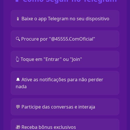
📱 Baixe o app Telegram no seu dispositivo
🔍 Procure por "@45555.ComOficial"
👆 Toque em "Entrar" ou "Join"
🔔 Ative as notificações para não perder
nada
💬 Participe das conversas e interaja
🎁 Receba bônus exclusivos