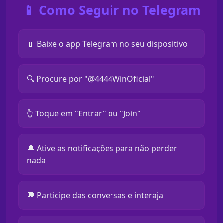
📱 Como Seguir no Telegram
📱 Baixe o app Telegram no seu dispositivo
🔍 Procure por "@4444WinOficial"
👆 Toque em "Entrar" ou "Join"
🔔 Ative as notificações para não perder
nada
💬 Participe das conversas e interaja