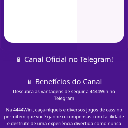
📱 Canal Oficial no Telegram!
📱 Benefícios do Canal
Descubra as vantagens de seguir a 4444Win no
Telegram
Na 4444Win , caça-níqueis e diversos jogos de cassino
permitem que você ganhe recompensas com facilidade
e desfrute de uma experiência divertida como nunca