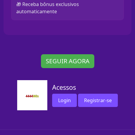
🎁 Receba bônus exclusivos
automaticamente
SEGUIR AGORA
Acessos
Login
Registrar-se