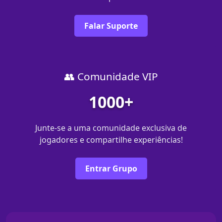
Falar Suporte
👥 Comunidade VIP
1000+
Junte-se a uma comunidade exclusiva de
jogadores e compartilhe experiências!
Entrar Grupo