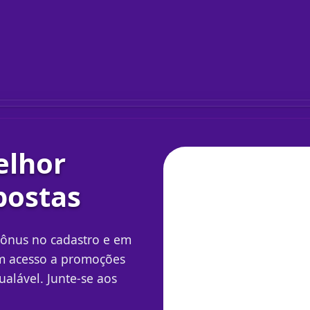
elhor
postas
bônus no cadastro e em
em acesso a promoções
ualável. Junte-se aos