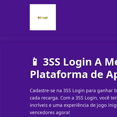
📱 3SS Login A M
Plataforma de A
Cadastre-se na 3SS Login para ganhar 
cada recarga. Com a 3SS Login, você t
incríveis e uma experiência de jogo inig
vencedores agora!