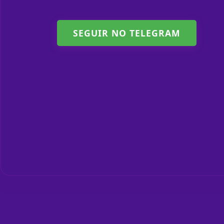
SEGUIR NO TELEGRAM