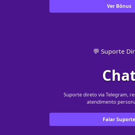
Ver Bônus
💬 Suporte Di
Cha
Suporte direto via Telegram, r
atendimento persona
Falar Suport