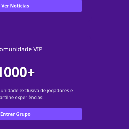
Ver Notícias
Comunidade VIP
1000+
unidade exclusiva de jogadores e
rtilhe experiências!
Entrar Grupo