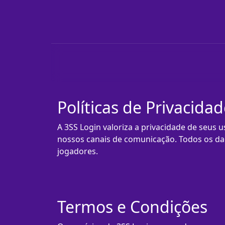
Políticas de Privacida
A 3SS Login valoriza a privacidade de seus
nossos canais de comunicação. Todos os dad
jogadores.
Termos e Condições