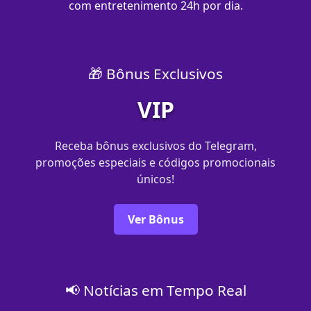
com entretenimento 24h por dia.
🎁 Bônus Exclusivos
VIP
Receba bônus exclusivos do Telegram,
promoções especiais e códigos promocionais
únicos!
Ver Bônus
📢 Notícias em Tempo Real