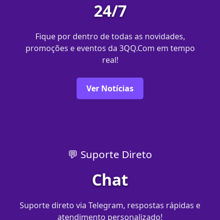
24/7
Fique por dentro de todas as novidades,
promoções e eventos da 3QQ.Com em tempo
real!
Ver Notícias
💬 Suporte Direto
Chat
Suporte direto via Telegram, respostas rápidas e
atendimento personalizado!