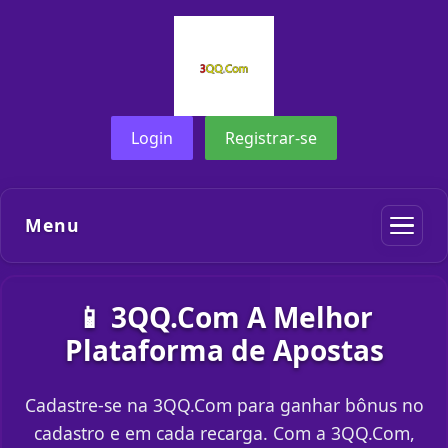
Login
Registrar-se
Menu
📱 3QQ.Com A Melhor
Plataforma de Apostas
Cadastre-se na 3QQ.Com para ganhar bônus no
cadastro e em cada recarga. Com a 3QQ.Com,