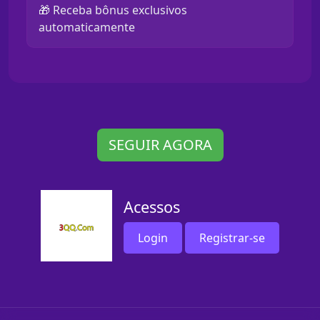
🎁 Receba bônus exclusivos
automaticamente
SEGUIR AGORA
Acessos
Login
Registrar-se