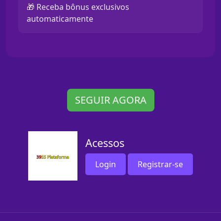
🎁 Receba bônus exclusivos
automaticamente
SEGUIR AGORA
Acessos
Login
Registrar-se