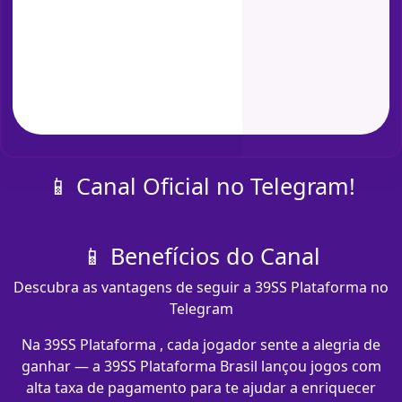
📱 Canal Oficial no Telegram!
📱 Benefícios do Canal
Descubra as vantagens de seguir a 39SS Plataforma no
Telegram
Na 39SS Plataforma , cada jogador sente a alegria de
ganhar — a 39SS Plataforma Brasil lançou jogos com
alta taxa de pagamento para te ajudar a enriquecer