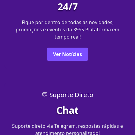
24/7
Fique por dentro de todas as novidades,
promoções e eventos da 39SS Plataforma em
tempo real!
Ver Notícias
💬 Suporte Direto
Chat
Suporte direto via Telegram, respostas rápidas e
atendimento personalizado!