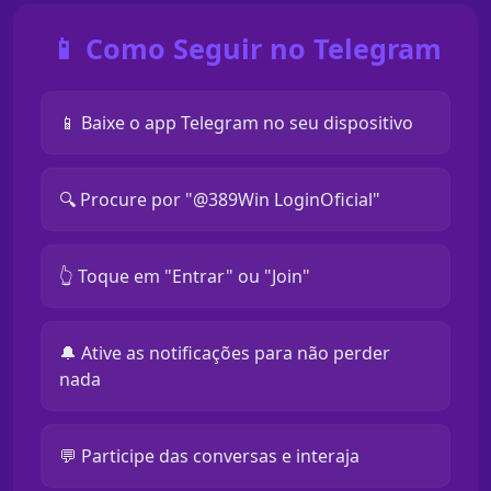
📱 Como Seguir no Telegram
📱 Baixe o app Telegram no seu dispositivo
🔍 Procure por "@389Win LoginOficial"
👆 Toque em "Entrar" ou "Join"
🔔 Ative as notificações para não perder
nada
💬 Participe das conversas e interaja