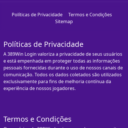
Políticas de Privacidade
Termos e Condições
Sitemap
Políticas de Privacidade
A 389Win Login valoriza a privacidade de seus usuários
e está empenhada em proteger todas as informações
pessoais fornecidas durante o uso de nossos canais de
comunicação. Todos os dados coletados são utilizados
exclusivamente para fins de melhoria contínua da
experiência de nossos jogadores.
Termos e Condições