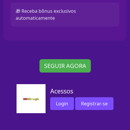
🎁 Receba bônus exclusivos
automaticamente
SEGUIR AGORA
Acessos
Login
Registrar-se