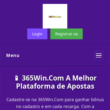
Login
Registrar-se
Menu
📱 365Win.Com A Melhor
Plataforma de Apostas
Cadastre-se na 365Win.Com para ganhar bônus
no cadastro e em cada recarga. Com a