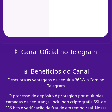
📱 Canal Oficial no Telegram!
📱 Benefícios do Canal
Descubra as vantagens de seguir a 365Win.Com no
Telegram
O processo de depósito é protegido por múltiplas
camadas de segurança, incluindo criptografia SSL de
256 bits e verificação de fraude em tempo real. Nossa