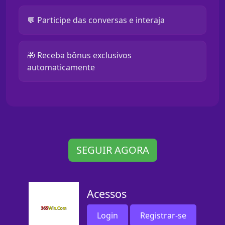
💬 Participe das conversas e interaja
🎁 Receba bônus exclusivos
automaticamente
SEGUIR AGORA
Acessos
Login
Registrar-se