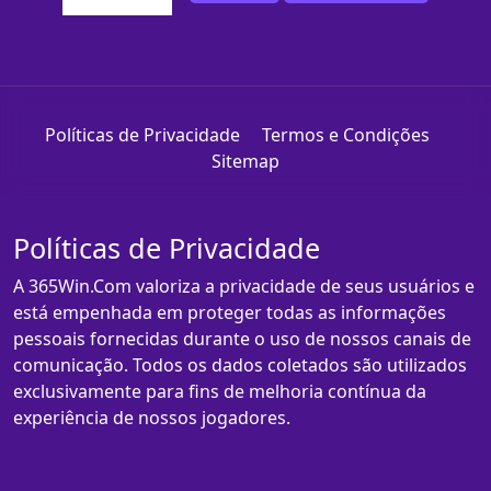
Políticas de Privacidade
Termos e Condições
Sitemap
Políticas de Privacidade
A 365Win.Com valoriza a privacidade de seus usuários e
está empenhada em proteger todas as informações
pessoais fornecidas durante o uso de nossos canais de
comunicação. Todos os dados coletados são utilizados
exclusivamente para fins de melhoria contínua da
experiência de nossos jogadores.