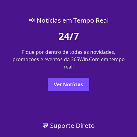
📢 Notícias em Tempo Real
24/7
Fique por dentro de todas as novidades,
promoções e eventos da 365Win.Com em tempo
real!
Ver Notícias
💬 Suporte Direto