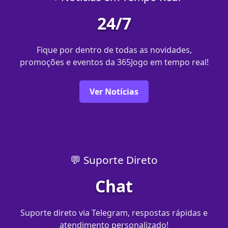
24/7
Fique por dentro de todas as novidades,
promoções e eventos da 365Jogo em tempo real!
Ver Notícias
💬 Suporte Direto
Chat
Suporte direto via Telegram, respostas rápidas e
atendimento personalizado!