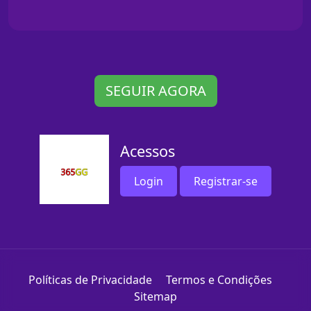
SEGUIR AGORA
Acessos
Login
Registrar-se
Políticas de Privacidade
Termos e Condições
Sitemap