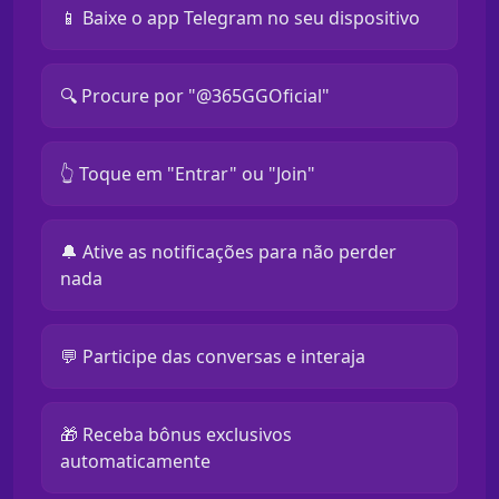
📱 Baixe o app Telegram no seu dispositivo
🔍 Procure por "@365GGOficial"
👆 Toque em "Entrar" ou "Join"
🔔 Ative as notificações para não perder
nada
💬 Participe das conversas e interaja
🎁 Receba bônus exclusivos
automaticamente