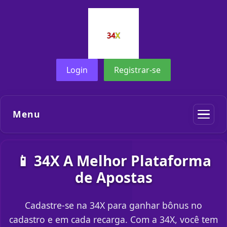
Login
Registrar-se
Menu
📱 34X A Melhor Plataforma
de Apostas
Cadastre-se na 34X para ganhar bônus no
cadastro e em cada recarga. Com a 34X, você tem