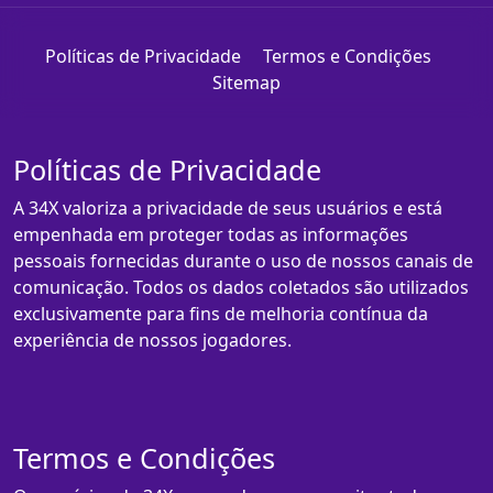
Políticas de Privacidade
Termos e Condições
Sitemap
Políticas de Privacidade
A 34X valoriza a privacidade de seus usuários e está
empenhada em proteger todas as informações
pessoais fornecidas durante o uso de nossos canais de
comunicação. Todos os dados coletados são utilizados
exclusivamente para fins de melhoria contínua da
experiência de nossos jogadores.
Termos e Condições