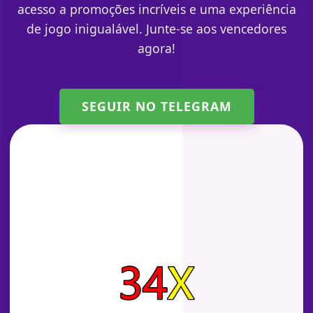
acesso a promoções incríveis e uma experiência
de jogo inigualável. Junte-se aos vencedores
agora!
SEGUIR NO TELEGRAM