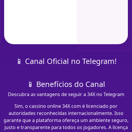
📱 Canal Oficial no Telegram!
📱 Benefícios do Canal
Descubra as vantagens de seguir a 34X no Telegram
Sim, o cassino online 34X com​ é licenciado por
autoridades reconhecidas internacionalmente. Isso
garante que a plataforma ofereça um ambiente seguro,
justo e transparente para todos os jogadores. A licença