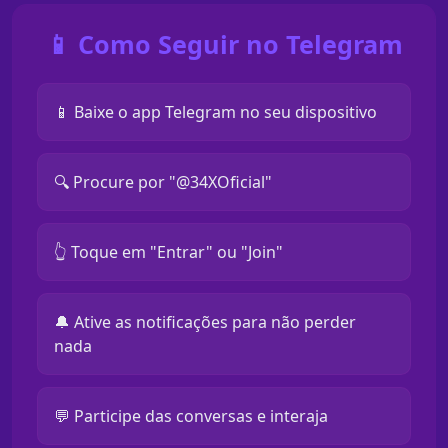
📱 Como Seguir no Telegram
📱 Baixe o app Telegram no seu dispositivo
🔍 Procure por "@34XOficial"
👆 Toque em "Entrar" ou "Join"
🔔 Ative as notificações para não perder
nada
💬 Participe das conversas e interaja