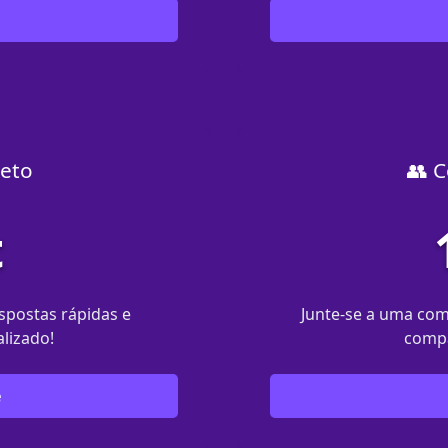
reto
👥 
t
espostas rápidas e
Junte-se a uma com
lizado!
compa
e