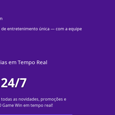
am
ma de entretenimento única — com a equipe
cias em Tempo Real
24/7
e todas as novidades, promoções e
0 Game Win em tempo real!