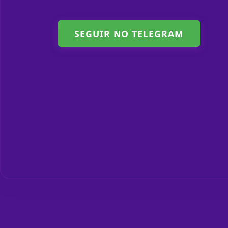
SEGUIR NO TELEGRAM