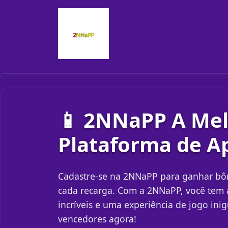
📱 2NNaPP A Me
Plataforma de A
Cadastre-se na 2NNaPP para ganhar bô
cada recarga. Com a 2NNaPP, você tem
incríveis e uma experiência de jogo inig
vencedores agora!