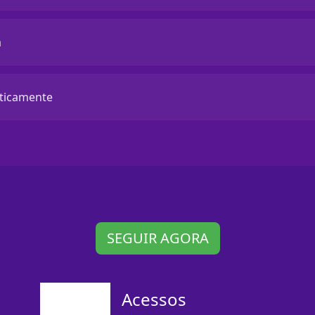
a
aticamente
SEGUIR AGORA
Acessos