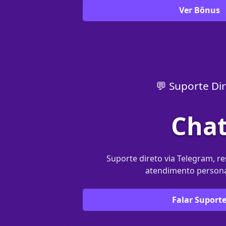
Ver Bônus
💬 Suporte Di
Cha
Suporte direto via Telegram, r
atendimento persona
Falar Suport