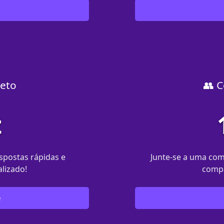
reto
👥 
t
espostas rápidas e
Junte-se a uma com
lizado!
compa
e